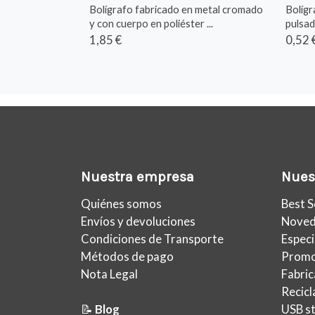
Bolígrafo fabricado en metal cromado
Bolígr
y con cuerpo en poliéster ...
pulsad
1,85 €
0,52 
Nuestra empresa
Nuest
Quiénes somos
Best S
Envíos y devoluciones
Noved
Condiciones de Transporte
Especi
Métodos de pago
Promo
Nota Legal
Fabric
Recic
📝
Blog
USB s