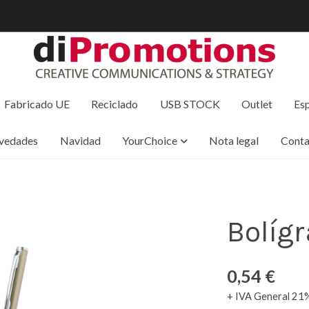
Fabricado UE
Reciclado
USB STOCK
Outlet
Esp
vedades
Navidad
YourChoice
Nota legal
Conta
Bolíg
0,54 €
+ IVA General 21