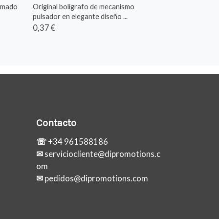
romado
Original bolígrafo de mecanismo
pulsador en elegante diseño ...
0,37 €
Contacto
☏
+34 961588186
✉
serviciocliente@dipromotions.c
om
✉
pedidos@dipromotions.com