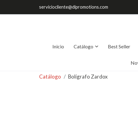
serviciocliente@dipromotions.com
Inicio
Catálogo
Best Seller
No
Catálogo
Bolígrafo Zardox