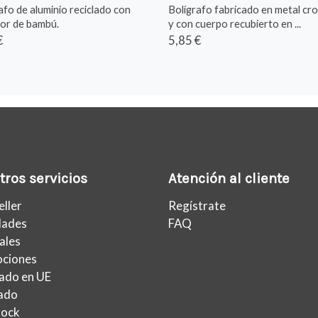
afo de aluminio reciclado con
Bolígrafo fabricado en metal c
or de bambú.
y con cuerpo recubierto en ...
€
5,85 €
ros servicios
Atención al cliente
eller
Regístrate
ades
FAQ
ales
ciones
ado en UE
lado
tock