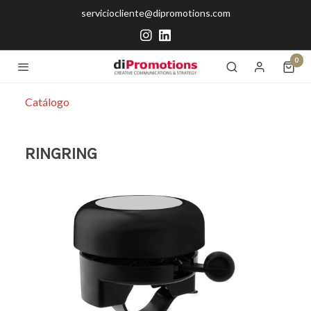
serviciocliente@dipromotions.com
0
Catálogo
RINGRING