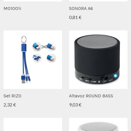
MO1001i
SONORA A6
0,81 €
Set RIZO
Altavoz ROUND BASS
2,32 €
9,03 €