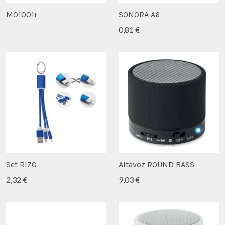
MO1001i
SONORA A6
0,81 €
Set RIZO
Altavoz ROUND BASS
2,32 €
9,03 €