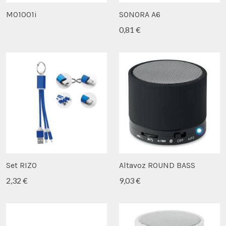
MO1001i
SONORA A6
0,81 €
Set RIZO
Altavoz ROUND BASS
2,32 €
9,03 €