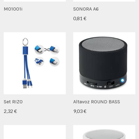
MO1001i
SONORA A6
0,81 €
Set RIZO
Altavoz ROUND BASS
2,32 €
9,03 €