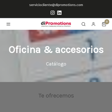
serviciocliente@dipromotions.com
0
Oficina & accesorios
Catálogo
Te ofrecemos