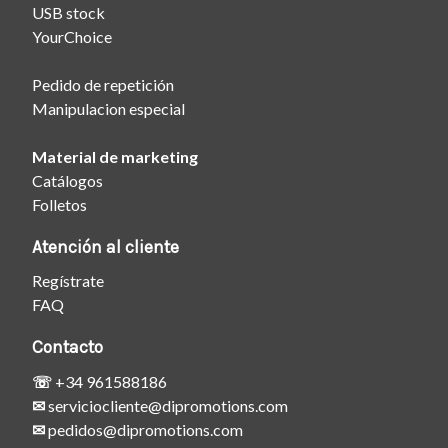
USB stock
YourChoice
Pedido de repetición
Manipulacion especial
Material de marketing
Catálogos
Folletos
Atención al cliente
Regístrate
FAQ
Contacto
☏
+34 961588186
✉
serviciocliente@dipromotions.com
✉
pedidos@dipromotions.com