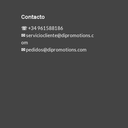
Contacto
☏
+34 961588186
✉
serviciocliente@dipromotions.c
om
✉
pedidos@dipromotions.com