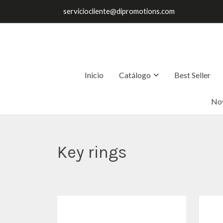
serviciocliente@dipromotions.com
Inicio
Catálogo
Best Seller
No
Key rings