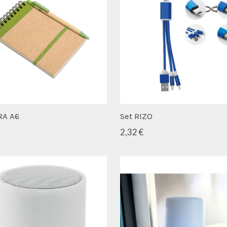
A A6
Set RIZO
2,32 €