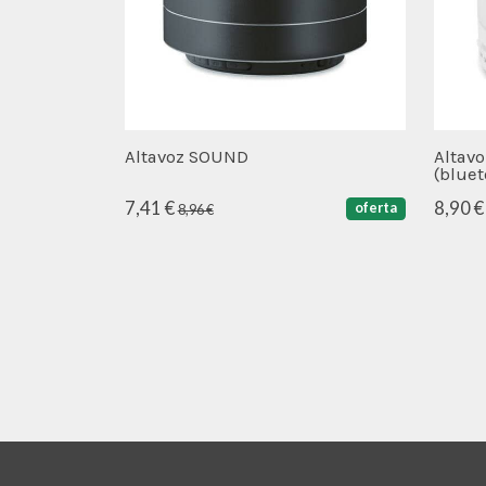
Altavoz SOUND
Altav
(bluet
7,41 €
8,90 €
oferta
8,96 €