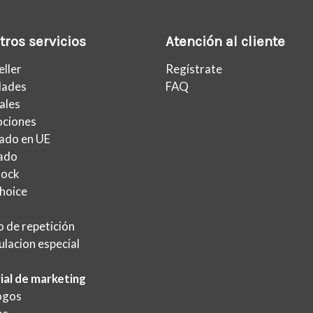
ros servicios
Atención al cliente
eller
Regístrate
ades
FAQ
ales
ciones
ado en UE
lado
tock
hoice
 de repetición
lacion especial
ial de marketing
ogos