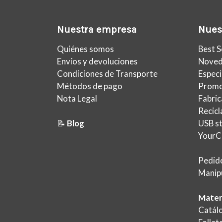
Nuestra empresa
Nuest
Quiénes somos
Best S
Envíos y devoluciones
Noved
Condiciones de Transporte
Especi
Métodos de pago
Promo
Nota Legal
Fabric
Recic
📝
Blog
USB s
YourC
Pedido
Manipu
Mater
Catál