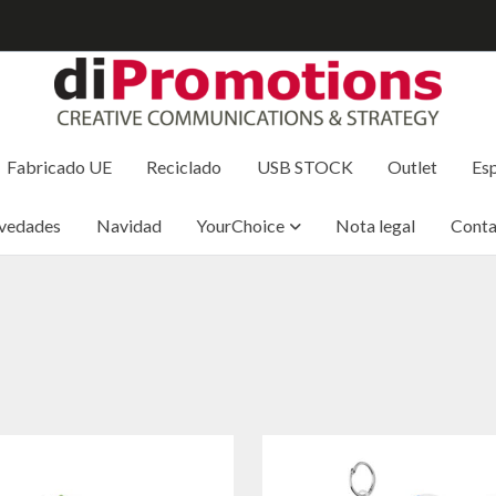
Fabricado UE
Reciclado
USB STOCK
Outlet
Esp
vedades
Navidad
YourChoice
Nota legal
Conta