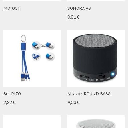
MO1001i
SONORA A6
0,81 €
Set RIZO
Altavoz ROUND BASS
2,32 €
9,03 €