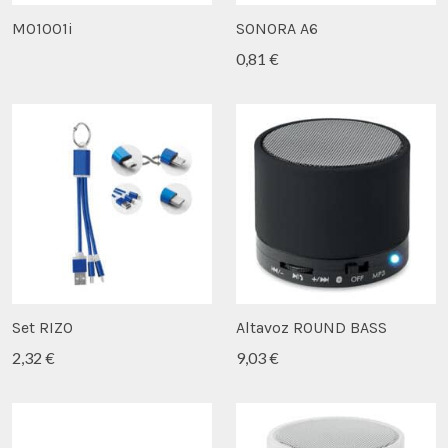
MO1001i
SONORA A6
0,81 €
Set RIZO
Altavoz ROUND BASS
2,32 €
9,03 €