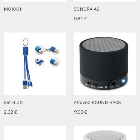
MO1001i
SONORA A6
0,81 €
Set RIZO
Altavoz ROUND BASS
2,32 €
9,03 €