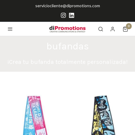
serviciocliente@dipromotions.com
0
bufandas
¡Crea tu bufanda totalmente personalizada!